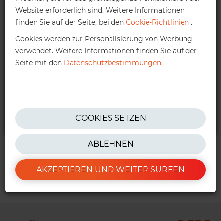
Website erforderlich sind. Weitere Informationen
Höherer Auftragswert:
Kontaktieren
Sie uns bitte, um
finden Sie auf der Seite, bei den
Cookie-Richtlinien
.
Ihnen ein persönliches Angebot zu unterbreiten.
Cookies werden zur Personalisierung von Werbung
verwendet. Weitere Informationen finden Sie auf der
kontakt@ractem.de
Seite mit den
Datenschutzbestimmungen
.
(0) 681 96 84 90 04
* Nettobestellwert (ohne MwSt.) Für weitere Informationen können
COOKIES SETZEN
Sie unsere
AGBs
nachlesen.
ABLEHNEN
AKZEPTIEREN UND WEITER SURFEN