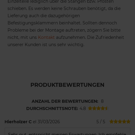
Einzelteile lediglich über die Stangen bzw. Pfosten
schieben. Es werden keine Schrauben benötigt, da die
Lieferung auch die dazugehörigen
Befestigungsklammern beinhaltet. Sollten dennoch
Probleme bei der Montage auftreten, zögern Sie bitte
nicht, mit uns
Kontakt
aufzunehmen. Die Zufriedenheit
unserer Kunden ist uns sehr wichtig.
PRODUKTBEWERTUNGEN
ANZAHL DER BEWERTUNGEN:
8
DURCHSCHNITTSNOTE:
4.8
Hierholzer C
el 31/03/2026
5 / 5
Sehr gut, entspricht meinen Erwartungen. Ich empfehle