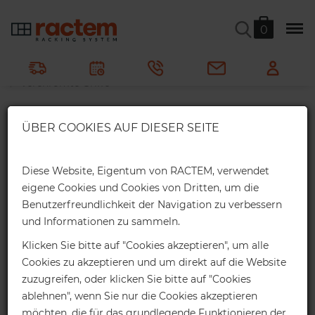
Verchromte Griffe
0
Ractem
Metallregale
Ladenregale
Gitterregale
Verchromte Griffe
Es ist das ideale Zubehör für Wagen aus
×
ÜBER COOKIES AUF DIESER SEITE
Webshop-Rabatte
verchromtem Stahl
8
Bewertungen
4.8
/
5
Erhalten Sie einen exklusiven Online-
Diese Website, Eigentum von RACTEM, verwendet
Rabatt für Ihre Webshop-Bestellung:
eigene Cookies und Cookies von Dritten, um die
auf Lager
Benutzerfreundlichkeit der Navigation zu verbessern
2%
Bis 1.000€ *
und Informationen zu sammeln.
Online-Rabatt
Klicken Sie bitte auf "Cookies akzeptieren", um alle
Cookies zu akzeptieren und um direkt auf die Website
4%
Bis 2.000€ *
zuzugreifen, oder klicken Sie bitte auf "Cookies
ablehnen", wenn Sie nur die Cookies akzeptieren
Online-Rabatt
möchten, die für das grundlegende Funktionieren der